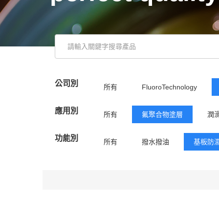
公司別
所有
FluoroTechnology
應用別
所有
氟聚合物塗層
潤
功能別
所有
撥水撥油
基板防
潤滑