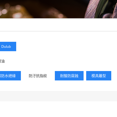
Dulub
滑油
濕防水絕緣
防汙抗指紋
耐酸防腐蝕
模具離型