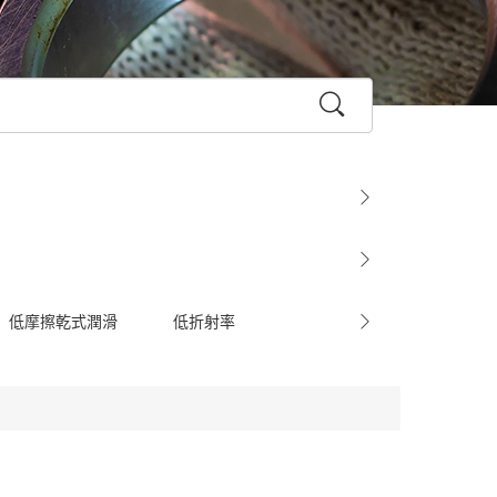
低摩擦乾式潤滑
低折射率