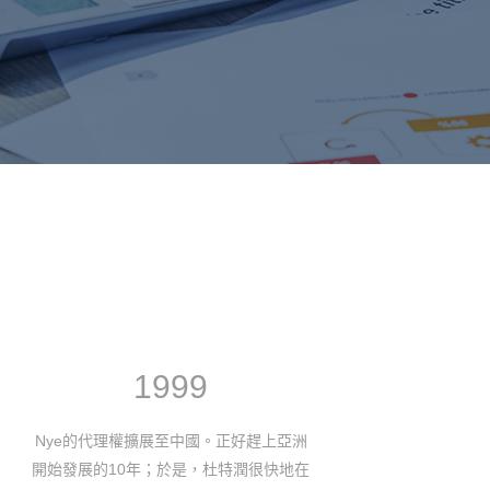
2001
Nye在Boston舉行全球代理商會議；剛好
杜特
遇上美國911事件，所有與會人員都在美
市成