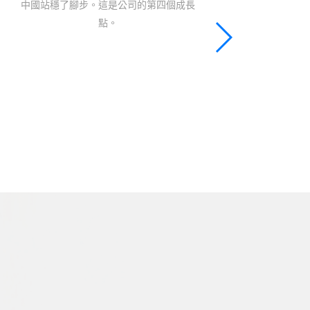
滯留一周。滯留期間結識同樣滯留的日本
Fluoro Technolog公司老闆，因緣際會代
理了該公司氟素樹酯溶劑型塗膜產品，應
用在半導體業、防水布料、防汙、防油…
等；從台灣開始，最後擴展至整個東亞市
場，此為公司的第五個成長點
公司願景