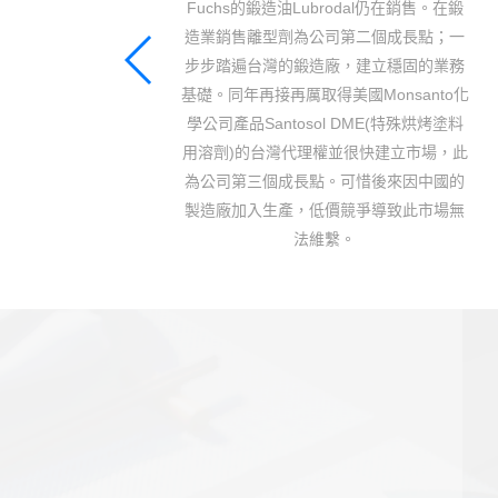
售。在鍛
和電子零件用油。
點；一
的業務
nto化
烘烤塗料
場，此
中國的
市場無
公司源起