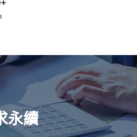
0+
類
求永續