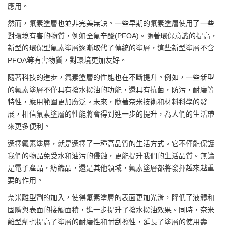
應用。
然而，氟素塗層也並非完美無缺。一些早期的氟素塗層使用了一些
對環境有害的物質，例如全氟辛酸(PFOA)。隨著環保意識的提高，
新型的環保型氟素塗層逐漸取代了傳統的塗層，這些新型塗層不含
PFOA等有害物質，對環境更加友好。
隨著科技的進步，氟素塗層的性能也在不斷提升。例如，一些新型
的氟素塗層不僅具有撥水撥油的功能，還具有抗菌，防污，耐磨等
特性，應用範圍更加廣泛。未來，隨著奈米技術和材料科學的發
展，相信氟素塗層的性能將會得到進一步的提升，為人們的生活帶
來更多便利。
選擇氟素塗層，就是選擇了一種高品質的生活方式。它不僅能保護
我們的物品免受水和油污的侵蝕，更能提升我們的生活品質。無論
是電子產品，紡織品，還是其他領域，氟素塗層都將發揮越來越重
要的作用。
奈米離型劑的加入，使得氟素塗層的表面更加光滑，降低了液體和
固體與表面的接觸面積，進一步提升了撥水撥油效果。同時，奈米
離型劑也提高了塗層的耐磨性和耐刮擦性，延長了塗層的使用壽