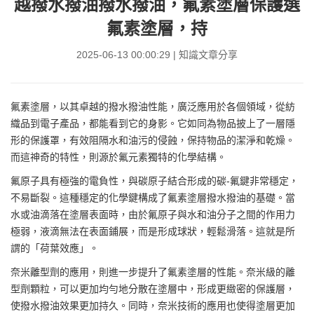
越撥水撥油撥水撥油，氟素塗層保護選
氟素塗層，持
2025-06-13 00:00:29 | 知識文章分享
氟素塗層
，以其卓越的
撥水撥油
性能，廣泛應用於各個領域，從紡
織品到電子產品，都能看到它的身影。它如同為物品披上了一層隱
形的保護罩，有效阻隔水和油污的侵蝕，保持物品的潔淨和乾燥。
而這神奇的特性，則源於氟元素獨特的化學結構。
氟原子具有極強的電負性，與碳原子結合形成的碳-氟鍵非常穩定，
不易斷裂。這種穩定的化學鍵構成了氟素塗層撥水撥油的基礎。當
水或油滴落在塗層表面時，由於氟原子與水和油分子之間的作用力
極弱，液滴無法在表面鋪展，而是形成球狀，輕鬆滑落。這就是所
謂的「荷葉效應」。
奈米離型劑
的應用，則進一步提升了氟素塗層的性能。奈米級的離
型劑顆粒，可以更加均勻地分散在塗層中，形成更緻密的保護層，
使撥水撥油效果更加持久。同時，奈米技術的應用也使得塗層更加