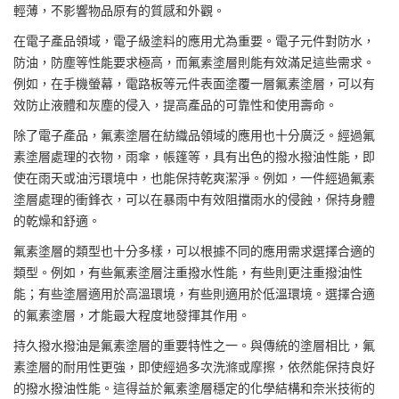
輕薄，不影響物品原有的質感和外觀。
在電子產品領域，電子級塗料的應用尤為重要。電子元件對防水，
防油，防塵等性能要求極高，而氟素塗層則能有效滿足這些需求。
例如，在手機螢幕，電路板等元件表面塗覆一層氟素塗層，可以有
效防止液體和灰塵的侵入，提高產品的可靠性和使用壽命。
除了電子產品，氟素塗層在紡織品領域的應用也十分廣泛。經過氟
素塗層處理的衣物，雨傘，帳篷等，具有出色的撥水撥油性能，即
使在雨天或油污環境中，也能保持乾爽潔淨。例如，一件經過氟素
塗層處理的衝鋒衣，可以在暴雨中有效阻擋雨水的侵蝕，保持身體
的乾燥和舒適。
氟素塗層的類型也十分多樣，可以根據不同的應用需求選擇合適的
類型。例如，有些氟素塗層注重撥水性能，有些則更注重撥油性
能；有些塗層適用於高溫環境，有些則適用於低溫環境。選擇合適
的氟素塗層，才能最大程度地發揮其作用。
持久撥水撥油是氟素塗層的重要特性之一。與傳統的塗層相比，氟
素塗層的耐用性更強，即使經過多次洗滌或摩擦，依然能保持良好
的撥水撥油性能。這得益於氟素塗層穩定的化學結構和奈米技術的