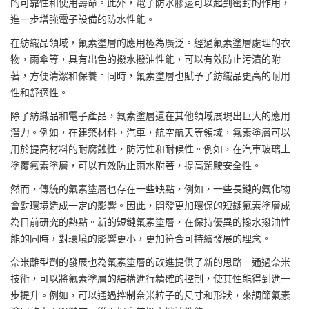
的可靠性和使用壽命。此外，電子防水膠還可以起到密封的作用，
進一步增強電子設備的防水性能。
在紡織品領域，氟素塗層的應用極為廣泛。經過氟素塗層處理的衣
物，雨傘等，具有出色的撥水撥油性能，可以有效防止污漬的附
著，方便清潔和保養。同時，氟素塗層也賦予了紡織品更高的耐用
性和舒適性。
除了紡織品和電子產品，氟素塗層還在其他領域展現出巨大的應用
潛力。例如，在建築材料，汽車，航空航天等領域，氟素塗層可以
用於提高材料的耐腐蝕性，防污性和耐候性。例如，在汽車玻璃上
塗覆氟素塗層，可以有效防止雨水附著，提高駕駛安全性。
然而，傳統的氟素塗層也存在一些缺點，例如，一些長鏈的氟化物
會對環境造成一定的影響。因此，開發更加環保的短鏈氟素塗層成
為目前研究的熱點。新的短鏈氟素塗層，在保持優異的撥水撥油性
能的同時，對環境的影響更小，更加符合可持續發展的理念。
奈米離型劑的發展也為氟素塗層的改進提供了新的思路。通過奈米
技術，可以將氟素塗層的結構進行精確的控制，使其性能得到進一
步提升。例如，可以通過控制奈米粒子的尺寸和形狀，來調節氟素