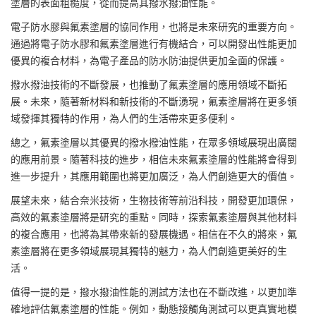
塗層的表面粗糙度，從而提高其撥水撥油性能。
電子防水膠與氟素塗層的協同作用，也將是未來研究的重要方向。
通過將電子防水膠和氟素塗層進行有機結合，可以開發出性能更加
優異的複合材料，為電子產品的防水防油提供更加全面的保護。
撥水撥油技術的不斷發展，也推動了氟素塗層的應用領域不斷拓
展。未來，隨著新材料和新技術的不斷湧現，氟素塗層將在更多領
域發揮其獨特的作用，為人們的生活帶來更多便利。
總之，氟素塗層以其優異的撥水撥油性能，在眾多領域展現出廣闊
的應用前景。隨著科技的進步，相信未來氟素塗層的性能將會得到
進一步提升，其應用範圍也將更加廣泛，為人們創造更大的價值。
展望未來，結合奈米技術，生物技術等前沿科技，開發更加環保，
高效的氟素塗層將是研究的重點。同時，探索氟素塗層與其他材料
的複合應用，也將為其帶來新的發展機遇。相信在不久的將來，氟
素塗層將在更多領域展現其獨特的魅力，為人們創造更美好的生
活。
值得一提的是，撥水撥油性能的測試方法也在不斷改進，以更加準
確地評估氟素塗層的性能。例如，動態接觸角測試可以更真實地模