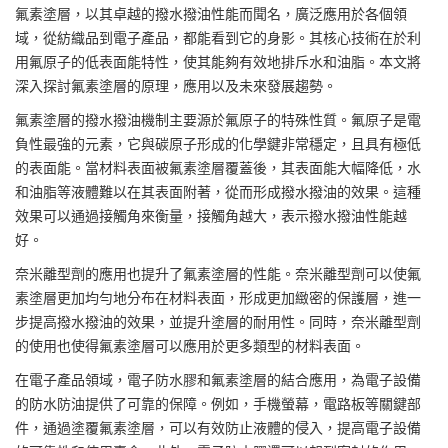
氟素塗層
，以其卓越的
撥水撥油
性能而聞名，廣泛應用於各個領
域，從紡織品到電子產品，都能看到它的身影。其核心技術在於利
用氟原子的低表面能特性，使其能夠有效地排斥水和油脂。本文將
深入探討氟素塗層的原理，應用以及未來發展趨勢。
氟素塗層的撥水撥油機制主要源於氟原子的特殊性質。氟原子是電
負性最強的元素，它與碳原子形成的化學鍵非常穩定，且具有極低
的表面能。當材料表面被氟素塗層覆蓋後，其表面能大幅降低，水
和油脂等液體難以在其表面附著，從而形成撥水撥油的效果。這種
效果可以通過接觸角來衡量，接觸角越大，表示撥水撥油性能越
好。
奈米離型劑的應用也提升了氟素塗層的性能。奈米離型劑可以使氟
素塗層更加均勻地分布在材料表面，形成更加緻密的保護層，進一
步提高撥水撥油的效果，並提升塗層的耐用性。同時，奈米離型劑
的使用也使得氟素塗層可以應用於更多類型的材料表面。
在電子產品領域，
電子防水膠
和氟素塗層的結合應用，為電子設備
的防水防油提供了可靠的保障。例如，手機螢幕，電路板等關鍵部
件，通過塗覆氟素塗層，可以有效防止液體的侵入，提高電子設備