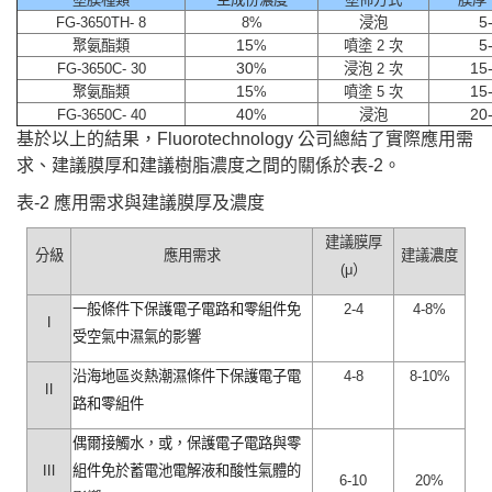
5
FG-3650TH-
8
8%
浸泡
15
5
聚氨酯類
%
噴塗
2
次
30
15
FG-3650C-
30
%
浸泡
2
次
15
15
聚氨酯類
%
噴塗
5
次
40
20
FG-3650C-
40
%
浸泡
基於以上的結果，Fluorotechnology 公司總結了實際應用需
求、建議膜厚和建議樹脂濃度之間的關係於表-2。
表-2 應用需求與建議膜厚及濃度
建議膜厚
分級
應用需求
建議濃度
(
μ
）
一般條件下保護電子電路和零組件免
2-
4
4-
8%
Ⅰ
受空氣中濕氣的影響
沿海地區炎熱潮濕條件下保護電子電
4-
8
8-
10%
Ⅱ
路和零組件
偶爾接觸水，或，保護電子電路與零
Ⅲ
組件免於蓄電池電解液和酸性氣體的
6-
10
20%