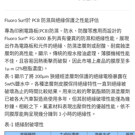
Fluoro Surf於 PCB 防濕與絕緣保護之性能評估
專為印刷電路板(PCB)防濕、防水、防酸等應用而設計的
Fluoro Surf® FG-3000 系列具有優異的防濕和絕緣性能，展現
出作為電路板和元件的絕緣、防濕塗層劑或耐酸、耐腐蝕塗
層劑的高性能。顯示。傳統的撥水撥油處理，薄膜機械性能
不佳，且容易因熱衝擊而破裂，因此市場上產品的膜厚至多
(2%樹脂濃度)。
1μ
m
表-1 顯示了將 200μm 狹縫經塗層劑保護的絕緣電極暴露在
5wt%鹽水中，各種塗層劑皮膜保持絕緣特性一直到絕緣被
破壞為止的時間比較結果。用來比較的聚氨酯類防濕塗層劑
已被各大汽車製造商使用多年，但其耐絕緣破壞性能僅為幾
秒鐘。相較之下，氟素材料表現出壓倒性的優越性能，依不
同膜厚能夠呈現幾分鐘到 3 小時的絕緣性。
表-1 絕緣耐破壞性
塗膜種類
主成份濃度
塗佈方式
膜厚