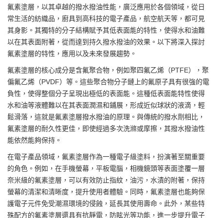
氟素塗層
，以其卓越的
撥水撥油
性能，廣泛應用於各個領域，從日
常生活的紡織品，廚具到高科技的電子產品，航空航天等，都可見
其身影。其獨特的分子結構賦予其低表面能的特性，使得水和油難
以在其表面附著，從而達到持久撥水撥油的效果。以下將深入探討
氟素塗層的特性，應用以及未來發展趨勢。
氟素塗層的核心成分是含氟聚合物，例如聚四氟乙烯（PTFE），聚
偏氟乙烯（PVDF）等。這些聚合物分子鏈上的氟原子具有很強的電
負性，使得整個分子呈現出極低的表面能。這種低表面能特性使得
水和油等液體難以在其表面潤濕和鋪展，形成近似球狀的液滴，輕
鬆滑落，這就是氟素塗層撥水撥油的原理。與傳統的撥水劑相比，
氟素塗層的耐久性更佳，即使經過多次洗滌或摩擦，其撥水撥油性
能依然能夠保持。
在電子產品領域，氟素塗層作為一種電子級塗料，扮演著至關重要
的角色。例如，在手機螢幕，平板電腦，相機鏡頭等表面塗覆一層
奈米級的氟素塗層，可以有效防止指紋，油污，水漬的附著，保持
螢幕的清潔和清晰度，提升使用者體驗。同時，氟素塗層也能夠保
護電子元件免受潮濕環境的侵蝕，延長其使用壽命。此外，某些特
殊配方的氟素塗層還具有抗靜電，防眩光等功能，進一步提升電子