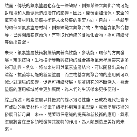
然而，傳統的氟素塗層也存在一些缺點，例如某些含氟化合物可能
對環境和人體健康造成潛在的影響。因此，開發更加環保，安全的
氟素塗層材料和塗層技術是未來發展的重要方向。目前，一些新型
的環保型氟素塗層材料，例如短鏈含氟聚合物，生物基含氟聚合物
等，已經開始嶄露頭角，有望取代傳統的含氟化合物，為可持續發
展做出貢獻。
未來，氟素塗層技術將繼續向著高性能，多功能，環保的方向發
展。奈米技術，生物技術等新興技術的融合將為氟素塗層帶來更多
的可能性。例如，將奈米材料與氟素塗層結合，可以開發出具有自
清潔，抗菌等功能的新型塗層。而生物基含氟聚合物的應用則可以
減少對環境的影響，促進可持續發展。隨著研究的不斷深入，氟素
塗層的應用領域將會更加廣闊，為人們的生活帶來更多便利。
綜上所述，氟素塗層以其優異的撥水撥油性能，已成為現代社會不
可或缺的重要材料。從電子級塗料到奈米離型劑，氟素塗層技術的
發展日新月異。未來，隨著環保意識的提高和新技術的應用，氟素
塗層將會在更多領域發揮其獨特的作用，為人類創造更美好的未
來。