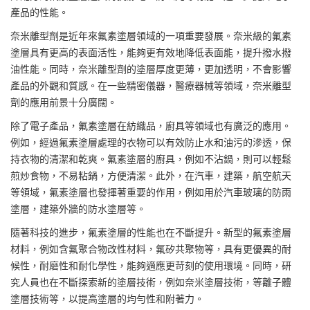
產品的性能。
奈米離型劑
是近年來氟素塗層領域的一項重要發展。奈米級的氟素
塗層具有更高的表面活性，能夠更有效地降低表面能，提升撥水撥
油性能。同時，奈米離型劑的塗層厚度更薄，更加透明，不會影響
產品的外觀和質感。在一些精密儀器，醫療器械等領域，奈米離型
劑的應用前景十分廣闊。
除了電子產品，氟素塗層在紡織品，廚具等領域也有廣泛的應用。
例如，經過氟素塗層處理的衣物可以有效防止水和油污的滲透，保
持衣物的清潔和乾爽。氟素塗層的廚具，例如不沾鍋，則可以輕鬆
煎炒食物，不易粘鍋，方便清潔。此外，在汽車，建築，航空航天
等領域，氟素塗層也發揮著重要的作用，例如用於汽車玻璃的防雨
塗層，建築外牆的防水塗層等。
隨著科技的進步，氟素塗層的性能也在不斷提升。新型的氟素塗層
材料，例如含氟聚合物改性材料，氟矽共聚物等，具有更優異的耐
候性，耐磨性和耐化學性，能夠適應更苛刻的使用環境。同時，研
究人員也在不斷探索新的塗層技術，例如奈米塗層技術，等離子體
塗層技術等，以提高塗層的均勻性和附著力。