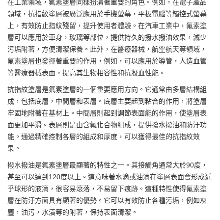
在工業領域，氟素塗層同樣扮演著重要的角色。例如，在電子產品
領域，抗指紋塗層被廣泛應用於手機螢幕，平板電腦等觸控式螢幕
上，有效防止指紋殘留，提升使用者體驗。在汽車工業中，氟素塗
層可以應用於車身，玻璃等部位，提供持久的撥水撥油效果，減少
污垢附著，方便清潔保養。此外，在醫療器械，航空航天等領域，
氟素塗層也發揮著重要的作用，例如，可以應用於導管，人造血管
等醫療器械表面，提高其生物相容性和抗凝血性能。
抗指紋塗層是氟素塗層的一個重要應用方向。它通常由多層結構組
成，包括底層，中間層和表層。底層主要起到粘合的作用，將塗層
牢固地附著在基材上。中間層則起到調節表面能的作用，使塗層表
面更加平滑。表層則是由含氟化合物組成，提供撥水撥油和防汙功
能。通過精確控制各層的組成和厚度，可以獲得最佳的抗指紋效
果。
撥水撥油是氟素塗層最顯著的特性之一。其接觸角通常大於90度，
甚至可以達到120度以上。這意味著水滴或油滴在塗層表面會形成近
乎球形的液滴，很容易滾落，不易留下痕跡。這種特性使得氟素塗
層在防汙方面具有顯著的優勢。它可以有效防止各種污垢，例如灰
塵，油污，水漬等的附著，保持表面清潔。