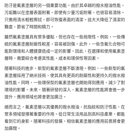
防汙是氟素塗層的另一個重要功能。由於其卓越的撥水撥油性能，
污垢難以在塗層表面附著。即使有少量污垢附著，也很容易清除。
只需用清水輕輕擦拭，即可恢復表面的清潔。這大大降低了清潔的
難度，節省了時間和精力。
雖然氟素塗層具有眾多優點，但也存在一些局限性。例如，一些傳
統的氟素塗層耐磨性較差，容易被刮傷。此外，一些含氟化合物可
能對環境和人體健康造成一定的影響。因此，在選擇和使用氟素塗
層時，需要綜合考慮其性能，成本和環保性等因素。
隨著科技的進步，新型的氟素塗層不斷湧現。例如，一些新型的氟
素塗層採用了納米技術，使其具有更高的耐磨性和更持久的撥水撥
油性能。同時，一些環保型的氟素塗層也開始得到應用，減少了對
環境的影響。未來，隨著研發的深入，氟素塗層的性能將會進一步
提升，應用領域也將會更加廣泛。
總而言之，氟素塗層以其優異的撥水撥油，抗指紋和防汙性能，在
眾多領域發揮著重要的作用。從日常生活用品到高科技產業，都能
看到它的身影。隨著科技的發展，相信氟素塗層的應用前景將會更
加廣闊。