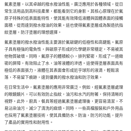
氟素塗層
，以其卓越的
撥水撥油
性能，廣泛應用於各種領域，從日
常生活用品到高科技產業，都能看到它的身影。其核心原理在於氟
原子特殊的低表面能特性，使其能有效降低液體與固體表面的接觸
面積，從而達到撥水撥油的效果。這也使得氟素塗層成為製造
抗指
紋塗層
，防汙塗層的理想選擇。
氟素塗層的撥水撥油性能主要源於氟碳鍵的低極性和高鍵能。氟原
子具有極強的電負性，與碳原子形成的化學鍵非常穩定，不易被其
他物質破壞。同時，氟原子的體積較小，排列緊密，形成了一道緻
密的屏障，有效阻止了水，油等液體的滲透。這使得塗層表面具有
極低的表面張力，液體在其表面會形成近乎球形的液滴，輕鬆滾
落，不易留下痕跡，達到優異的撥水撥油和防汙效果。
在日常生活中，氟素塗層的應用非常廣泛。例如，經氟素塗層處理
的眼鏡鏡片，可以有效防止指紋，油污和水汽的附著，保持清晰的
視野。此外，廚具，餐具等經過氟素塗層處理後，更容易清潔，不
易沾染油污，減少了清洗的麻煩。同時，一些高檔服裝和戶外用品
也採用了氟素塗層技術，使其具備防水，防油，防污的功能，提升
了產品的實用性和耐用性。