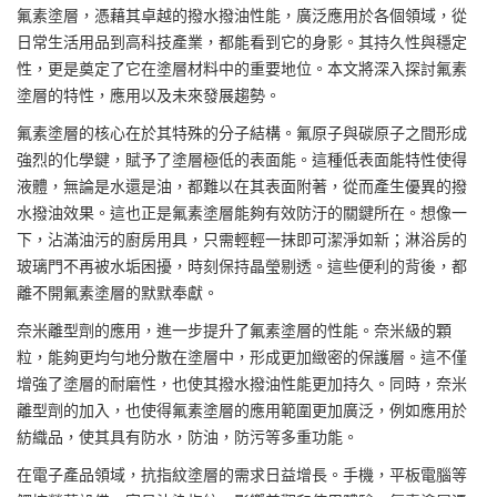
氟素塗層
，憑藉其卓越的
撥水撥油
性能，廣泛應用於各個領域，從
日常生活用品到高科技產業，都能看到它的身影。其持久性與穩定
性，更是奠定了它在塗層材料中的重要地位。本文將深入探討氟素
塗層的特性，應用以及未來發展趨勢。
氟素塗層的核心在於其特殊的分子結構。氟原子與碳原子之間形成
強烈的化學鍵，賦予了塗層極低的表面能。這種低表面能特性使得
液體，無論是水還是油，都難以在其表面附著，從而產生優異的撥
水撥油效果。這也正是氟素塗層能夠有效防汙的關鍵所在。想像一
下，沾滿油污的廚房用具，只需輕輕一抹即可潔淨如新；淋浴房的
玻璃門不再被水垢困擾，時刻保持晶瑩剔透。這些便利的背後，都
離不開氟素塗層的默默奉獻。
奈米離型劑的應用，進一步提升了氟素塗層的性能。奈米級的顆
粒，能夠更均勻地分散在塗層中，形成更加緻密的保護層。這不僅
增強了塗層的耐磨性，也使其撥水撥油性能更加持久。同時，奈米
離型劑的加入，也使得氟素塗層的應用範圍更加廣泛，例如應用於
紡織品，使其具有防水，防油，防污等多重功能。
在電子產品領域，
抗指紋塗層
的需求日益增長。手機，平板電腦等