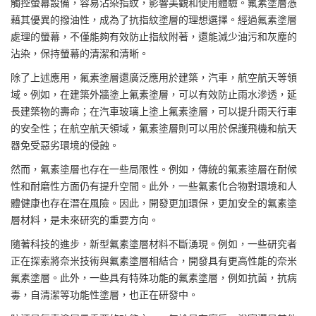
觸控螢幕設備，容易沾染指紋，影響美觀和使用體驗。氟素塗層憑
藉其優異的撥油性，成為了抗指紋塗層的理想選擇。經過氟素塗層
處理的螢幕，不僅能夠有效防止指紋附著，還能減少油污和灰塵的
沾染，保持螢幕的清潔和清晰。
除了上述應用，氟素塗層還廣泛應用於建築，汽車，航空航天等領
域。例如，在建築外牆塗上氟素塗層，可以有效防止雨水滲透，延
長建築物的壽命；在汽車玻璃上塗上氟素塗層，可以提升雨天行車
的安全性；在航空航天領域，氟素塗層則可以用於保護飛機和航天
器免受惡劣環境的侵蝕。
然而，氟素塗層也存在一些局限性。例如，傳統的氟素塗層在耐候
性和耐磨性方面仍有提升空間。此外，一些氟素化合物對環境和人
體健康也存在潛在風險。因此，開發更加環保，更加安全的氟素塗
層材料，是未來研究的重要方向。
隨著科技的進步，新型氟素塗層材料不斷湧現。例如，一些研究者
正在探索將奈米技術與氟素塗層相結合，開發具有更高性能的奈米
氟素塗層。此外，一些具有特殊功能的氟素塗層，例如抗菌，抗病
毒，自清潔等功能性塗層，也正在研發中。