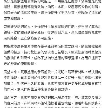
防汙是氟素塗層最重要的功能之一。無論是在廚房，浴室還是其他
場所，氟素塗層都能有效防止油污，水垢，灰塵等污染物的附著，
保持表面的清潔和美觀。這不僅提升了生活品質，也降低了清潔的
成本和難度。
奈米離型劑的加入，不僅提升了氟素塗層的性能，也拓展了其應用
領域。從紡織品到電子產品，從建築到汽車，奈米離型劑與氟素塗
層的結合，正在創造更多可能性。
抗指紋塗層是氟素塗層在電子產品領域的重要應用。隨著觸控螢幕
設備的普及，抗指紋塗層的需求也日益增長。氟素塗層憑藉其優異
的撥油性和耐磨性，成為了抗指紋塗層的理想選擇，為用戶提供了
更加舒適的使用體驗。
展望未來，氟素塗層的發展前景一片光明。隨著新材料，新技術的
不断涌现，氟素塗層的性能將會得到進一步提升，應用範圍也將更
加廣泛。相信在不久的將來，氟素塗層將會在更多領域發揮其獨特
的作用，為人們的生活帶來更多便利和舒適。
總而言之，氟素塗層以其卓越的撥水撥油性能，防汙效果以及廣泛
的應用前景，在塗層材料領域佔據著重要地位。隨著科技的進步和