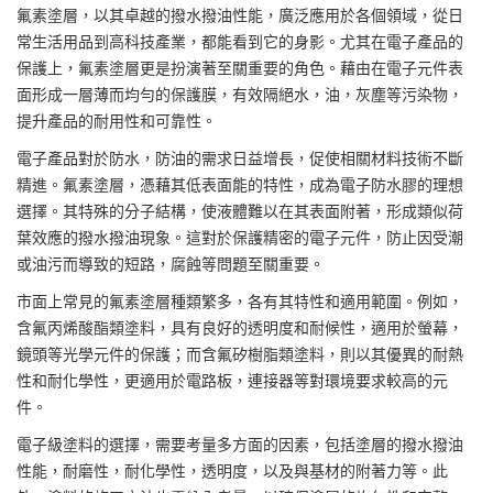
氟素塗層
，以其卓越的
撥水撥油
性能，廣泛應用於各個領域，從日
常生活用品到高科技產業，都能看到它的身影。尤其在電子產品的
保護上，氟素塗層更是扮演著至關重要的角色。藉由在電子元件表
面形成一層薄而均勻的保護膜，有效隔絕水，油，灰塵等污染物，
提升產品的耐用性和可靠性。
電子產品對於防水，防油的需求日益增長，促使相關材料技術不斷
精進。氟素塗層，憑藉其低表面能的特性，成為
電子防水膠
的理想
選擇。其特殊的分子結構，使液體難以在其表面附著，形成類似荷
葉效應的撥水撥油現象。這對於保護精密的電子元件，防止因受潮
或油污而導致的短路，腐蝕等問題至關重要。
市面上常見的氟素塗層種類繁多，各有其特性和適用範圍。例如，
含氟丙烯酸酯類塗料，具有良好的透明度和耐候性，適用於螢幕，
鏡頭等光學元件的保護；而含氟矽樹脂類塗料，則以其優異的耐熱
性和耐化學性，更適用於電路板，連接器等對環境要求較高的元
件。
電子級塗料的選擇，需要考量多方面的因素，包括塗層的撥水撥油
性能，耐磨性，耐化學性，透明度，以及與基材的附著力等。此