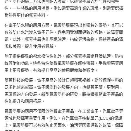
外，塗料的施工方法也需納入考量，以確保塗層的均勻性和完整
性。一些特殊的應用場景，例如需要高溫作業的環境，則需要選擇
耐熱性更佳的氟素塗料。
在電子防水膠的應用方面，氟素塗層展現出其獨特的優勢。其可以
有效防止水汽滲入電子元件，避免因受潮而導致的短路，故障等問
題。此外，氟素塗層也能隔絕油污，指紋等污染物，保持產品的清
潔和美觀，提升使用者體驗。
除了提供優異的撥水撥油性能外，部分氟素塗層還具備抗污，防指
紋等附加功能。這些特性使得氟素塗層在觸控螢幕，手機螢幕等應
用上更具優勢，有效提升產品的使用壽命和美觀度。
隨著科技的發展，電子產品的設計日趨精密複雜，對於保護材料的
要求也越來越高。電子級塗料的發展方向，也朝著更薄，更耐用，
更環保的方向發展。新型氟素塗料的研發，將持續推動電子產品的
性能提升和應用拓展。
氟素塗層的應用不僅限於消費電子產品，在工業電子，汽車電子等
領域也發揮著重要作用。例如，在汽車電子控制單元(ECU)的保護
上，氟素塗層可以有效防止因雨水，油污等因素導致的故障，保障