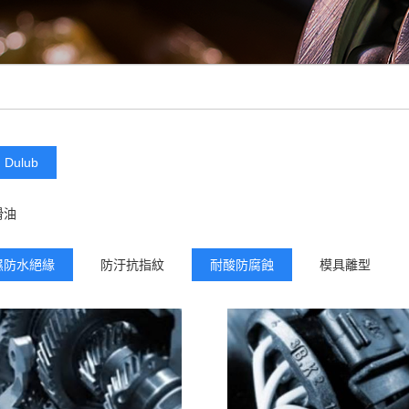
Dulub
滑油
濕防水絕緣
防汙抗指紋
耐酸防腐蝕
模具離型