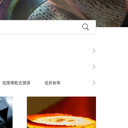
低摩擦乾式潤滑
低折射率