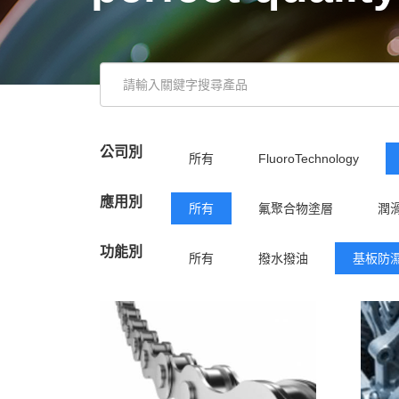
公司別
所有
FluoroTechnology
應用別
所有
氟聚合物塗層
潤
功能別
所有
撥水撥油
基板防
潤滑